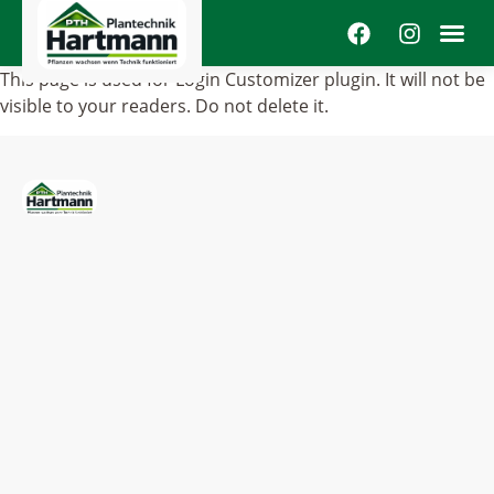
This page is used for Login Customizer plugin. It will not be
visible to your readers. Do not delete it.